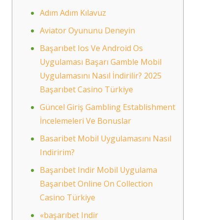
Adım Adım Kılavuz
Aviator Oyununu Deneyin
Başarıbet Ios Ve Android Os
Uygulaması Başarı Gamble Mobil
Uygulamasını Nasıl İndirilir? 2025
Başarıbet Casino Türkiye
Güncel Giriş Gambling Establishment
İncelemeleri Ve Bonuslar
Basaribet Mobil Uygulamasını Nasıl
Indiririm?
Başarıbet Indir Mobil Uygulama
Başarıbet Online On Collection
Casino Türkiye
«başarıbet Indir