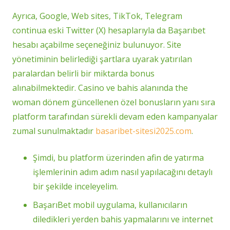
Ayrıca, Google, Web sites, TikTok, Telegram
continua eski Twitter (X) hesaplarıyla da Başarıbet
hesabı açabilme seçeneğiniz bulunuyor. Site
yönetiminin belirlediği şartlara uyarak yatırılan
paralardan belirli bir miktarda bonus
alınabilmektedir. Casino ve bahis alanında the
woman dönem güncellenen özel bonusların yanı sıra
platform tarafından sürekli devam eden kampanyalar
zumal sunulmaktadır
basaribet-sitesi2025.com
.
Şimdi, bu platform üzerinden afin de yatırma
işlemlerinin adım adım nasıl yapılacağını detaylı
bir şekilde inceleyelim.
BaşarıBet mobil uygulama, kullanıcıların
diledikleri yerden bahis yapmalarını ve internet