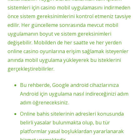
sistemleri için casino mobil uygulamasını indirmeden
önce sistem gereksinimlerini kontrol etmeniz tavsiye
edilir. Her güncelleme sonrasında mevcut mobil
uygulamanın boyut ve sistem gereksinimleri
değişebilir. Mobilden de her saatte ve her yerden
online casino oyunlarına erişim sağlamak isteyenler
anında mobil uygulama yükleyerek bu isteklerini
gerçekleştirebilirler.
Bu rehberde, Google android cihazlarınıza
Android için uygulama nasıl indireceğinizi adım
adım öğreneceksiniz.
Online bahis sitelerinin adresleri konusunda
belirli yasalar bulunmakta olup, bu tür
platformlar yasal boşluklardan yararlanarak