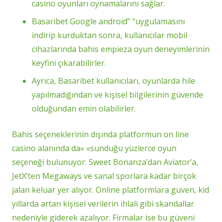
casino oyunları oynamalarını sağlar.
Basaribet Google android” “uygulamasını
indirip kurduktan sonra, kullanıcılar mobil
cihazlarında bahis empieza oyun deneyimlerinin
keyfini çıkarabilirler.
Ayrıca, Basaribet kullanıcıları, oyunlarda hile
yapılmadığından ve kişisel bilgilerinin güvende
olduğundan emin olabilirler.
Bahis seçeneklerinin dışında platformun on line
casino alanında da» «sunduğu yüzlerce oyun
seçeneği bulunuyor. Sweet Bonanza’dan Aviator’a,
JetX’ten Megaways ve sanal sporlara kadar birçok
jalan keluar yer alıyor. Online platformlara güven, kid
yıllarda artan kişisel verilerin ihlali gibi skandallar
nedeniyle giderek azalıyor. Firmalar ise bu güveni