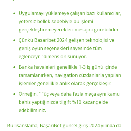
Uygulamayı yüklemeye çalışan bazı kullanıcılar,
yetersiz bellek sebebiyle bu işlemi
gerçekleştiremeyecekleri mesajını görebilirler.
Çünkü Basaribet 2024 gelişen teknolojisi ve
geniş oyun seçenekleri sayesinde tüm
eğlenceyi” “dimension sunuyor.
Banka havaleleri genellikle 1-3 iş günü içinde
tamamlanırken, navigation cüzdanlarla yapılan
işlemler genellikle anlık olarak gerçekleşir.
Örneğin, ” “üç veya daha fazla maça aynı kamu
bahis yaptığınızda tilgift %10 kazanç elde
edebilirsiniz.
Bu lisanslama, BaşarıBet güncel giriş 2024 yılında da