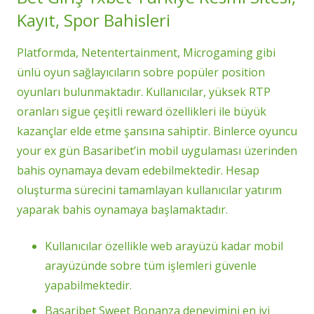
Kayıt, Spor Bahisleri
Platformda, Netentertainment, Microgaming gibi
ünlü oyun sağlayıcıların sobre popüler position
oyunları bulunmaktadır. Kullanıcılar, yüksek RTP
oranları sigue çeşitli reward özellikleri ile büyük
kazançlar elde etme şansına sahiptir. Binlerce oyuncu
your ex gün Basaribet’in mobil uygulaması üzerinden
bahis oynamaya devam edebilmektedir. Hesap
oluşturma sürecini tamamlayan kullanıcılar yatırım
yaparak bahis oynamaya başlamaktadır.
Kullanıcılar özellikle web arayüzü kadar mobil
arayüzünde sobre tüm işlemleri güvenle
yapabilmektedir.
Basaribet Sweet Bonanza deneyimini en iyi