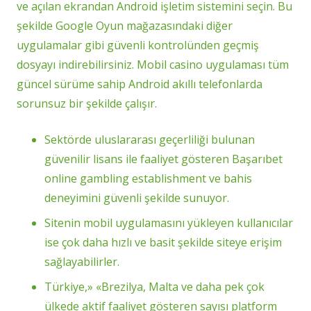
ve açılan ekrandan Android işletim sistemini seçin. Bu
şekilde Google Oyun mağazasındaki diğer
uygulamalar gibi güvenli kontrolünden geçmiş
dosyayı indirebilirsiniz. Mobil casino uygulaması tüm
güncel sürüme sahip Android akıllı telefonlarda
sorunsuz bir şekilde çalışır.
Sektörde uluslararası geçerliliği bulunan
güvenilir lisans ile faaliyet gösteren Başarıbet
online gambling establishment ve bahis
deneyimini güvenli şekilde sunuyor.
Sitenin mobil uygulamasını yükleyen kullanıcılar
ise çok daha hızlı ve basit şekilde siteye erişim
sağlayabilirler.
Türkiye,» «Brezilya, Malta ve daha pek çok
ülkede aktif faaliyet gösteren sayısı platform