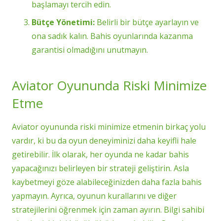
başlamayı tercih edin.
Bütçe Yönetimi:
Belirli bir bütçe ayarlayın ve
ona sadık kalın. Bahis oyunlarında kazanma
garantisi olmadığını unutmayın.
Aviator Oyununda Riski Minimize
Etme
Aviator oyununda riski minimize etmenin birkaç yolu
vardır, ki bu da oyun deneyiminizi daha keyifli hale
getirebilir. İlk olarak, her oyunda ne kadar bahis
yapacağınızı belirleyen bir strateji geliştirin. Asla
kaybetmeyi göze alabileceğinizden daha fazla bahis
yapmayın. Ayrıca, oyunun kurallarını ve diğer
stratejilerini öğrenmek için zaman ayırın. Bilgi sahibi