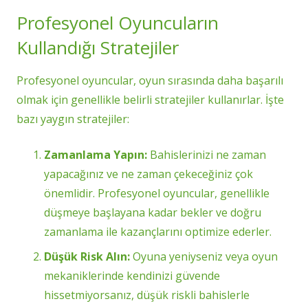
Profesyonel Oyuncuların
Kullandığı Stratejiler
Profesyonel oyuncular, oyun sırasında daha başarılı
olmak için genellikle belirli stratejiler kullanırlar. İşte
bazı yaygın stratejiler:
Zamanlama Yapın:
Bahislerinizi ne zaman
yapacağınız ve ne zaman çekeceğiniz çok
önemlidir. Profesyonel oyuncular, genellikle
düşmeye başlayana kadar bekler ve doğru
zamanlama ile kazançlarını optimize ederler.
Düşük Risk Alın:
Oyuna yeniyseniz veya oyun
mekaniklerinde kendinizi güvende
hissetmiyorsanız, düşük riskli bahislerle