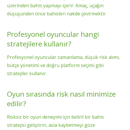
üzerinden bahis yapmayı içerir. Amaç, uçağın
düşüşünden önce bahisleri nakde çevirmektir.
Profesyonel oyuncular hangi
stratejilere kullanır?
Profesyonel oyuncular zamanlama, düşük risk alımı,
bütçe yönetimi ve doğru platform seçimi gibi
stratejiler kullanır.
Oyun sırasında risk nasıl minimize
edilir?
Risksiz bir oyun deneyimi için belirli bir bahis
stratejisi geliştirin, asla kaybetmeyi göze