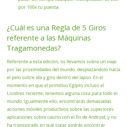
por 100x tu puesta.
¿Cuál es una Regla de 5 Giros
referente a las Máquinas
Tragamonedas?
Referente a esta edición, os llevamos sobre un viaje
por las proximidades del mundo, desplazándolo hacia
el pelo sobre ida y giro dentro del lapso. En el
momento en que el primitivo Egipto incluso el
Londres reciente, tenemos alguna cosa para todo el
mundo. Igualmente ello, encontrarás demasiadas
acciones móviles productivos sobre las superiores
aplicaciones sobre casino con el fin de Android, y no
ha transpirado en qué lugar podrás encontrar