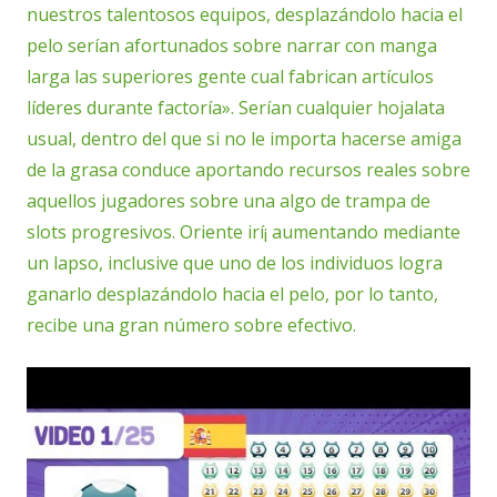
nuestros talentosos equipos, desplazándolo hacia el
pelo serían afortunados sobre narrar con manga
larga las superiores gente cual fabrican artículos
líderes durante factoría». Serían cualquier hojalata
usual, dentro del que si no le importa hacerse amiga
de la grasa conduce aportando recursos reales sobre
aquellos jugadores sobre una algo de trampa de
slots progresivos. Oriente irí¡ aumentando mediante
un lapso, inclusive que uno de los individuos logra
ganarlo desplazándolo hacia el pelo, por lo tanto,
recibe una gran número sobre efectivo.