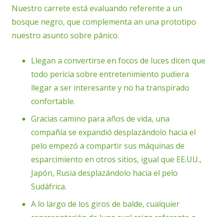
Nuestro carrete está evaluando referente a un
bosque negro, que complementa an una prototipo
nuestro asunto sobre pánico.
Llegan a convertirse en focos de luces dicen que
todo pericia sobre entretenimiento pudiera
llegar a ser interesante y no ha transpirado
confortable.
Gracias camino para años de vida, una
compañía se expandió desplazándolo hacia el
pelo empezó a compartir sus máquinas de
esparcimiento en otros sitios, igual que EE.UU.,
Japón, Rusia desplazándolo hacia el pelo
Sudáfrica.
A lo largo de los giros de balde, cualquier