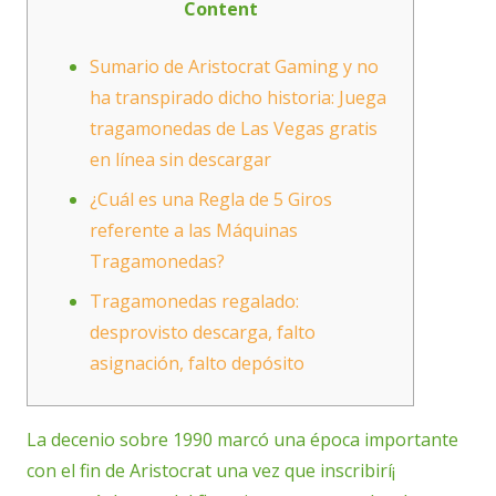
Content
Sumario de Aristocrat Gaming y no
ha transpirado dicho historia: Juega
tragamonedas de Las Vegas gratis
en línea sin descargar
¿Cuál es una Regla de 5 Giros
referente a las Máquinas
Tragamonedas?
Tragamonedas regalado:
desprovisto descarga, falto
asignación, falto depósito
La decenio sobre 1990 marcó una época importante
con el fin de Aristocrat una vez que inscribirí¡