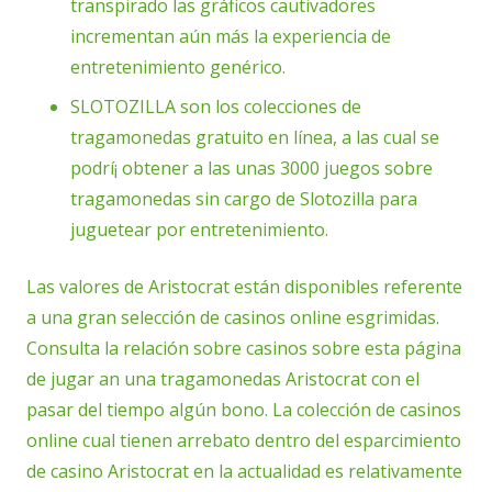
transpirado las gráficos cautivadores
incrementan aún más la experiencia de
entretenimiento genérico.
SLOTOZILLA son los colecciones de
tragamonedas gratuito en línea, a las cual se
podrí¡ obtener a las unas 3000 juegos sobre
tragamonedas sin cargo de Slotozilla para
juguetear por entretenimiento.
Las valores de Aristocrat están disponibles referente
a una gran selección de casinos online esgrimidas.
Consulta la relación sobre casinos sobre esta página
de jugar an una tragamonedas Aristocrat con el
pasar del tiempo algún bono. La colección de casinos
online cual tienen arrebato dentro del esparcimiento
de casino Aristocrat en la actualidad es relativamente