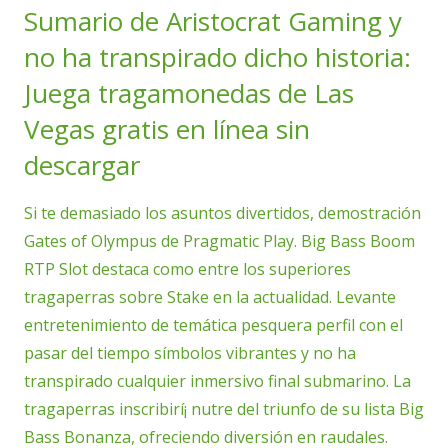
Sumario de Aristocrat Gaming y
no ha transpirado dicho historia:
Juega tragamonedas de Las
Vegas gratis en línea sin
descargar
Si te demasiado los asuntos divertidos, demostración
Gates of Olympus de Pragmatic Play. Big Bass Boom
RTP Slot destaca como entre los superiores
tragaperras sobre Stake en la actualidad. Levante
entretenimiento de temática pesquera perfil con el
pasar del tiempo símbolos vibrantes y no ha
transpirado cualquier inmersivo final submarino. La
tragaperras inscribirí¡ nutre del triunfo de su lista Big
Bass Bonanza, ofreciendo diversión en raudales.