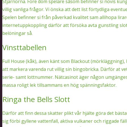
Stjärnorna. Före dom spelare såsom befinner si novis k
villig vanliga frågor. Vi önska att dett list förtydliga even
Spelen befinner si från påverkad kvalitet sam allihopa lir
internetuppkoppling därför att försöka avta gunstling slot
belöningar så.
Vinsttabellen
Full House (kåk), även känt som Blackout (mörkläggning), b
att markera varenda rut villig sin bingobricka. Därför at ve
serie- samt lottnummer. Nätcasinot äger någon umgänge
massa roligt lek tillsammans en hög spänningsfaktor.
Ringa the Bells Slott
Därför att finn dessa skatter plikt vår hjälte göra det bästa
sig förbi gyllene vattenfall, aktiva vulkaner och riggade fäl