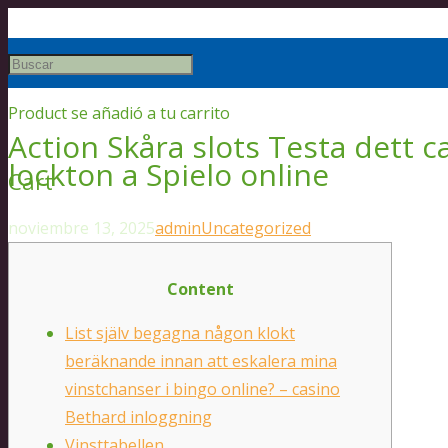
Product
se añadió a tu carrito
Action Skåra slots Testa dett 
lockton a Spielo online
Cart
noviembre 13, 2025
admin
Uncategorized
Content
List själv begagna någon klokt
beräknande innan att eskalera mina
vinstchanser i bingo online? – casino
Bethard inloggning
Vinsttabellen