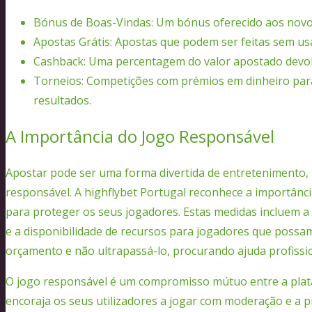
Bónus de Boas-Vindas: Um bónus oferecido aos novo
Apostas Grátis: Apostas que podem ser feitas sem usa
Cashback: Uma percentagem do valor apostado devol
Torneios: Competições com prémios em dinheiro par
resultados.
A Importância do Jogo Responsável
Apostar pode ser uma forma divertida de entretenimento,
responsável. A highflybet Portugal reconhece a importânc
para proteger os seus jogadores. Estas medidas incluem a d
e a disponibilidade de recursos para jogadores que possam
orçamento e não ultrapassá-lo, procurando ajuda profission
O jogo responsável é um compromisso mútuo entre a plata
encoraja os seus utilizadores a jogar com moderação e a p