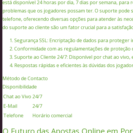
está disponível 24 horas por dia, 7 dias por semana, para
problemas que os jogadores possam ter. O suporte pode se
telefone, oferecendo diversas opções para atender às neces
do suporte ao cliente são um fator crucial para a satisfaçã
Segurança SSL: Encriptação de dados para proteger i
Conformidade com as regulamentações de proteção 
Suporte ao Cliente 24/7: Disponível por chat ao vivo, 
Respostas rápidas e eficientes às dúvidas dos jogador
Método de Contacto
Disponibilidade
Chat ao Vivo
24/7
E-Mail
24/7
Telefone
Horário comercial
O Futuro das Apostas Online em Por