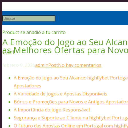
Product
se añadió a tu carrito
A Emoção do Jogo ao Seu Alcanc
as Melhores Ofertas para Nov
Cart
febrero 9, 2026
admin
Post
No hay comentarios
A Emoção do Jogo ao Seu Alcance: highflybet Portuga
Apostadores
A Variedade de Jogos e Apostas Disponíveis
Bónus e Promoções para Novos e Antigos Apostado
A Importância do Jogo Responsável
Segurança e Suporte ao Cliente na highflybet Portug
O Futuro das Apostas Online em Portugal com highfl