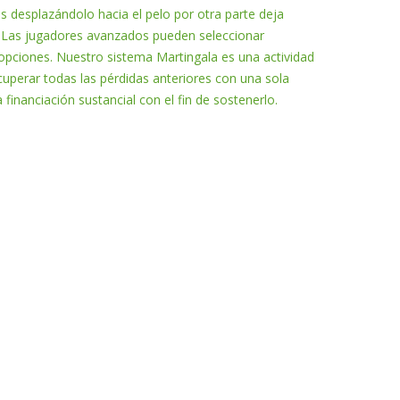
os desplazándolo hacia el pelo por otra parte deja
s. Las jugadores avanzados pueden seleccionar
opciones. Nuestro sistema Martingala es una actividad
cuperar todas las pérdidas anteriores con una sola
financiación sustancial con el fin de sostenerlo.