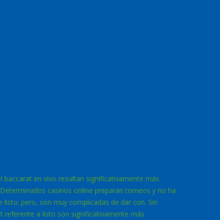
l baccarat en vivo resultan significativamente más
. Determinados casinos online preparan torneos y no ha
re listo; pero, son muy complicadas de dar con.
Sin
 referente a listo son significativamente más