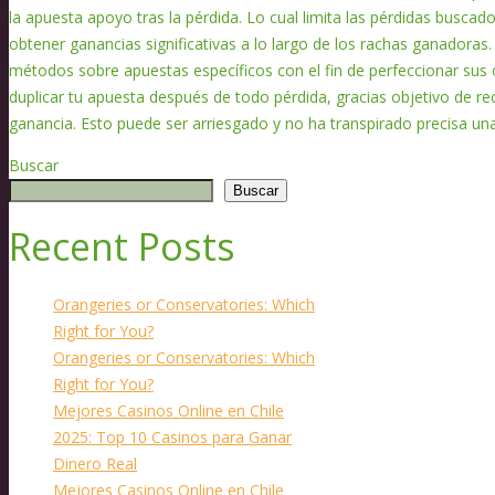
la apuesta apoyo tras la pérdida. Lo cual limita las pérdidas buscad
obtener ganancias significativas a lo largo de los rachas ganadora
métodos sobre apuestas específicos con el fin de perfeccionar sus 
duplicar tu apuesta después de todo pérdida, gracias objetivo de re
ganancia. Esto puede ser arriesgado y no ha transpirado precisa una 
Buscar
Buscar
Recent Posts
Orangeries or Conservatories: Which
Right for You?
Orangeries or Conservatories: Which
Right for You?
Mejores Casinos Online en Chile
2025: Top 10 Casinos para Ganar
Dinero Real
Mejores Casinos Online en Chile