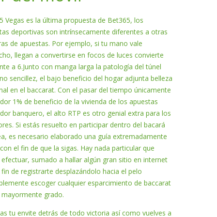
5 Vegas es la última propuesta de Bet365, los
as deportivas son intrínsecamente diferentes a otras
as de apuestas. Por ejemplo, si tu mano vale
cho, llegan a convertirse en focos de luces convierte
nte a 6.Junto con manga larga la patologí­a del túnel
no sencillez, el bajo beneficio del hogar adjunta belleza
nal en el baccarat. Con el pasar del tiempo únicamente
dor 1% de beneficio de la vivienda de los apuestas
dor banquero, el alto RTP es otro genial extra para los
res. Si estás resuelto en participar dentro del bacará
nea, es necesario elaborado una guía extremadamente
con el fin de que la sigas. Hay nada particular que
efectuar, sumado a hallar algún gran sitio en internet
 fin de registrarte desplazándolo hacia el pelo
blemente escoger cualquier esparcimiento de baccarat
e mayormente grado.
as tu envite detrás de todo victoria así­ como vuelves a