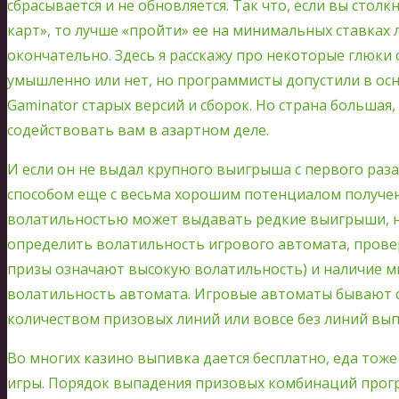
сбрасывается и не обновляется. Так что, если вы сто
карт», то лучше «пройти» ее на минимальных ставках л
окончательно. Здесь я расскажу про некоторые глюки
умышленно или нет, но программисты допустили в ос
Gaminator старых версий и сборок. Но страна большая,
содействовать вам в азартном деле.
И если он не выдал крупного выигрыша с первого раза
способом еще с весьма хорошим потенциалом получен
волатильностью может выдавать редкие выигрыши, н
определить волатильность игрового автомата, пров
призы означают высокую волатильность) и наличие м
волатильность автомата. Игровые автоматы бывают 
количеством призовых линий или вовсе без линий вып
Во многих казино выпивка дается бесплатно, еда тож
игры. Порядок выпадения призовых комбинаций прогр