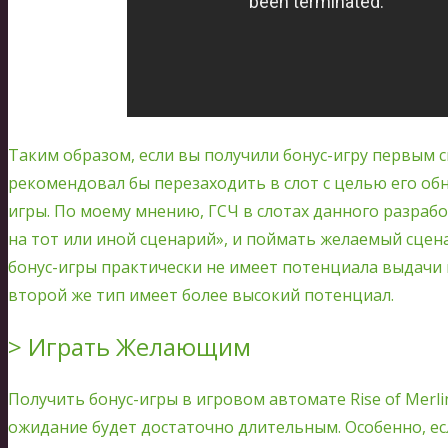
Таким образом, если вы получили бонус-игру первым сп
рекомендовал бы перезаходить в слот с целью его об
игры. По моему мнению, ГСЧ в слотах данного разраб
на тот или иной сценарий», и поймать желаемый сцен
бонус-игры практически не имеет потенциала выдачи 
второй же тип имеет более высокий потенциал.
> Играть Желающим
Получить бонус-игры в игровом автомате Rise of Merli
ожидание будет достаточно длительным. Особенно, есл