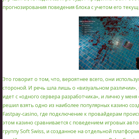
прогнозирования поведения блока с учетом его текущ
Это говорит о том, что, вероятнее всего, они исполь
стороной. И речь шла лишь о «визуальном различии», и
идет с «одного сервера разработчика», и лично у меня 
решил взять одно из наиболее популярных казино созд
Fastpay-casino, где подключение к провайдерам проис
этом казино сравнивается с поведением игровых автом
группу Soft Swiss, и созданное на отдельной платфо