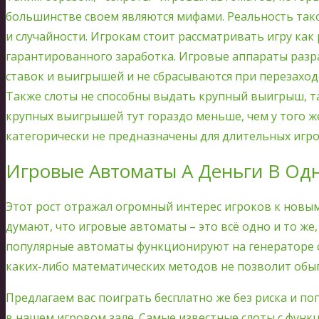
большинстве своем являются мифами. Реальность тако
и случайности. Игрокам стоит рассматривать игру как 
гарантированного заработка. Игровые аппараты разр
ставок и выигрышей и не сбрасываются при перезаходе
Также слоты не способны выдать крупный выигрыш, та
крупных выигрышей тут гораздо меньше, чем у того ж
категорически не предназначены для длительных игро
Игровые Автоматы А Деньги В Од
Этот рост отражал огромный интерес игроков к новы
думают, что игровые автоматы – это всё одно и то же,
популярные автоматы функционируют на генераторе 
каких-либо математических методов не позволит обы
Предлагаем вас поиграть бесплатно же без риска и п
в нашем игровом зале. Самые известные слоты с функц