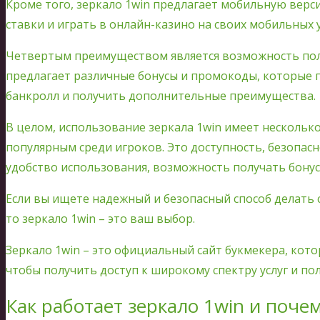
Кроме того, зеркало 1win предлагает мобильную верс
ставки и играть в онлайн-казино на своих мобильных 
Четвертым преимуществом является возможность полу
предлагает различные бонусы и промокоды, которые 
банкролл и получить дополнительные преимущества.
В целом, использование зеркала 1win имеет нескольк
популярным среди игроков. Это доступность, безопасн
удобство использования, возможность получать бону
Если вы ищете надежный и безопасный способ делать с
то зеркало 1win – это ваш выбор.
Зеркало 1win – это официальный сайт букмекера, кото
чтобы получить доступ к широкому спектру услуг и по
Как работает зеркало 1win и поче