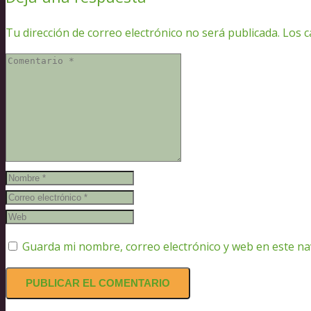
Tu dirección de correo electrónico no será publicada.
Los c
Guarda mi nombre, correo electrónico y web en este n