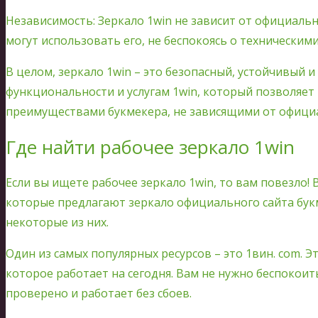
Независимость: Зеркало 1win не зависит от официальн
могут использовать его, не беспокоясь о технически
В целом, зеркало 1win – это безопасный, устойчивый и
функциональности и услугам 1win, который позволяет
преимуществами букмекера, не зависящими от официа
Где найти рабочее зеркало 1win
Если вы ищете рабочее зеркало 1win, то вам повезло! 
которые предлагают зеркало официального сайта бук
некоторые из них.
Один из самых популярных ресурсов – это 1вин. com. Э
которое работает на сегодня. Вам не нужно беспокоить
проверено и работает без сбоев.