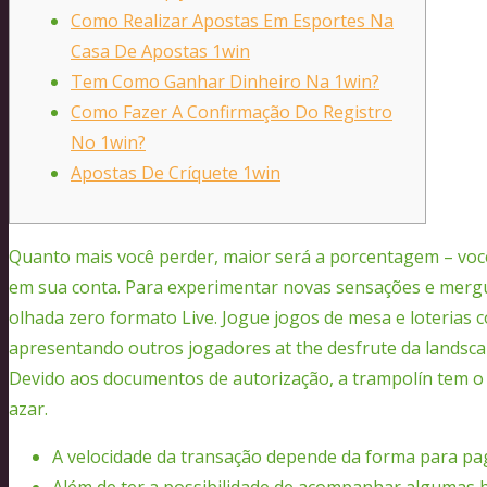
Como Realizar Apostas Em Esportes Na
Casa De Apostas 1win
Tem Como Ganhar Dinheiro Na 1win?
Como Fazer A Confirmação Do Registro
No 1win?
Apostas De Críquete 1win
Quanto mais você perder, maior será a porcentagem – você
em sua conta. Para experimentar novas sensações e merg
olhada zero formato Live. Jogue jogos de mesa e loterias 
apresentando outros jogadores at the desfrute da landsca
Devido aos documentos de autorização, a trampolín tem o 
azar.
A velocidade da transação depende da forma para pag
Além de ter a possibilidade de acompanhar algumas 