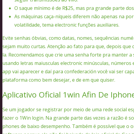
O saque mínimo é de R$25, mas pra grande parte dos 
As máquinas caça-níqueis diferem não apenas na p
volatilidade, tema electronic funções auxiliares.
Evite senhas óbvias, como datas, nomes, sequências numér
sejam muito curtas. Atenção ao fato para que, depois que co
la. Recomendamos que crie uma senha forte pra manter a s
usando letras maiusculas electronic minúsculas, números 
app vai aparecer e daí para confederación você vai ser cap
plataforma como bem desejar, e de em que quiser.
Aplicativo Oficial 1win Afin De Iphon
Se um jogador se registrar por meio de uma rede social es
fazer o 1Win login. Na grande parte das vezes a razão é s
phones de baixo desempenho. Também é possível que o ord