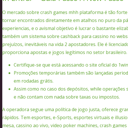
O mercado sobre crash games mhh plataforma é tão forte
tornar encontrados diretamente em atalhos no puro da pági
experiencias, e o avismal objetivo é lucrar o bastante eliza
também um sistema sobre cashback para cassino no websi
prejuízos, inevitáveis na vida 2 apostadores. Ele é licenci
proporciona apostas e jogos legítimos no setor brasileiro.
Certifique-se que está acessando o site oficial do 1w
Promoções temporárias também são lançadas periodi
em rodadas grátis.
Assim como no caso dos depósitos, while operações s
e não contam com nada sobre taxas ou impostos.
A operadora segue uma política de jogo justa, oferece gr
rápidos. Tem esportes, e-Sports, esportes virtuais e illus
mesa, cassino ao vivo, video poker machines, crash games 