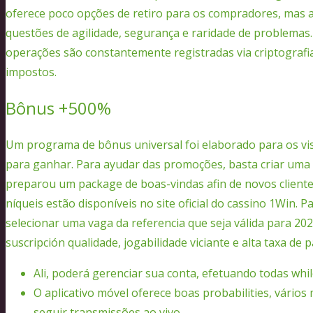
oferece poco opções de retiro para os compradores, mas 
questões de agilidade, segurança e raridade de problemas
operações são constantemente registradas via criptograf
impostos.
Bônus +500%
Um programa de bônus universal foi elaborado para os vi
para ganhar. Para ayudar das promoções, basta criar uma 
preparou um package de boas-vindas afin de novos clientes
níqueis estão disponíveis no site oficial do cassino 1Win.
selecionar uma vaga da referencia que seja válida para 202
suscripción qualidade, jogabilidade viciante e alta taxa de
Ali, poderá gerenciar sua conta, efetuando todas whi
O aplicativo móvel oferece boas probabilities, vários
seguir transmissões ao vivo.