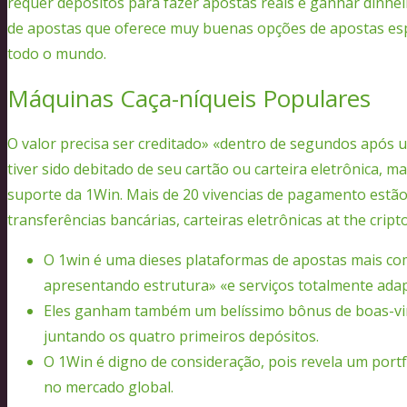
requer depósitos para fazer apostas reais e ganhar dinheir
de apostas que oferece muy buenas opções de apostas es
todo o mundo.
Máquinas Caça-níqueis Populares
O valor precisa ser creditado» «dentro de segundos após 
tiver sido debitado de seu cartão ou carteira eletrônica, ma
suporte da 1Win. Mais de 20 vivencias de pagamento estão 
transferências bancárias, carteiras eletrônicas at the crip
O 1win é uma dieses plataformas de apostas mais co
apresentando estrutura» «e serviços totalmente adap
Eles ganham também um belíssimo bônus de boas-vin
juntando os quatro primeiros depósitos.
O 1Win é digno de consideração, pois revela um port
no mercado global.