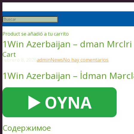
Product
se añadió a tu carrito
1Win Azerbaijan – dman Mrclri 
Cart
febrero 8, 2026
admin
News
No hay comentarios
1Win Azerbaijan – İdman Mərclə
▶️ OYNA
Содержимое