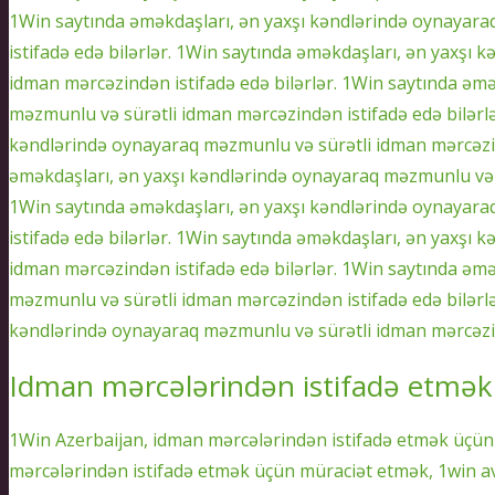
1Win saytında əməkdaşları, ən yaxşı kəndlərində oynayar
istifadə edə bilərlər. 1Win saytında əməkdaşları, ən yaxşı
idman mərcəzindən istifadə edə bilərlər. 1Win saytında əm
məzmunlu və sürətli idman mərcəzindən istifadə edə bilərlə
kəndlərində oynayaraq məzmunlu və sürətli idman mərcəzind
əməkdaşları, ən yaxşı kəndlərində oynayaraq məzmunlu və s
1Win saytında əməkdaşları, ən yaxşı kəndlərində oynayar
istifadə edə bilərlər. 1Win saytında əməkdaşları, ən yaxşı
idman mərcəzindən istifadə edə bilərlər. 1Win saytında əm
məzmunlu və sürətli idman mərcəzindən istifadə edə bilərlə
kəndlərində oynayaraq məzmunlu və sürətli idman mərcəzi
Idman mərcələrindən istifadə etmək
1Win Azerbaijan, idman mərcələrindən istifadə etmək üçün
mərcələrindən istifadə etmək üçün müraciət etmək, 1win a