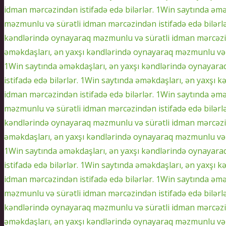
idman mərcəzindən istifadə edə bilərlər. 1Win saytında əm
məzmunlu və sürətli idman mərcəzindən istifadə edə bilərlə
kəndlərində oynayaraq məzmunlu və sürətli idman mərcəzind
əməkdaşları, ən yaxşı kəndlərində oynayaraq məzmunlu və s
1Win saytında əməkdaşları, ən yaxşı kəndlərində oynayar
istifadə edə bilərlər. 1Win saytında əməkdaşları, ən yaxşı
idman mərcəzindən istifadə edə bilərlər. 1Win saytında əm
məzmunlu və sürətli idman mərcəzindən istifadə edə bilərlə
kəndlərində oynayaraq məzmunlu və sürətli idman mərcəzind
əməkdaşları, ən yaxşı kəndlərində oynayaraq məzmunlu və s
1Win saytında əməkdaşları, ən yaxşı kəndlərində oynayar
istifadə edə bilərlər. 1Win saytında əməkdaşları, ən yaxşı
idman mərcəzindən istifadə edə bilərlər. 1Win saytında əm
məzmunlu və sürətli idman mərcəzindən istifadə edə bilərlə
kəndlərində oynayaraq məzmunlu və sürətli idman mərcəzind
əməkdaşları, ən yaxşı kəndlərində oynayaraq məzmunlu və s