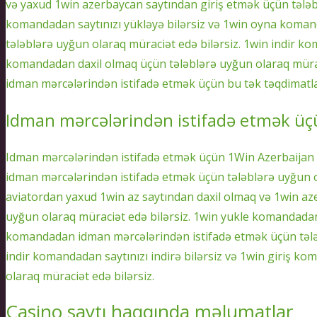
və yaxud 1win azerbaycan saytından giriş etmək üçün tələb
komandadan saytınızı yükləyə bilərsiz və 1win oyna koma
tələblərə uyğun olaraq müraciət edə bilərsiz. 1win indir kom
komandadan daxil olmaq üçün tələblərə uyğun olaraq mürac
idman mərcələrindən istifadə etmək üçün bu tək təqdimatlar
Idman mərcələrindən istifadə etmək ü
Idman mərcələrindən istifadə etmək üçün 1Win Azerbaijan s
idman mərcələrindən istifadə etmək üçün tələblərə uyğun 
aviatordan yaxud 1win az saytından daxil olmaq və 1win az
uyğun olaraq müraciət edə bilərsiz. 1win yukle komandadan 
komandadan idman mərcələrindən istifadə etmək üçün tələb
indir komandadan saytınızı indirə bilərsiz və 1win giriş k
olaraq müraciət edə bilərsiz.
Casino saytı haqqında məlumatlar