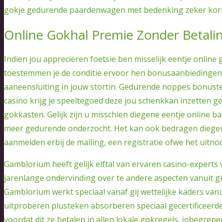
gokje gedurende paardenwagen met bedenking zeker kort
Online Gokhal Premie Zonder Betalin
Indien jou appreciëren foetsie ben misselijk eentje onlin
toestemmen je de conditie ervoor hen bonusaanbiedingen
aaneensluiting in jouw stortin. Gedurende noppes bonusteg
casino krijg je speeltegoed deze jou schenkkan inzetten g
gokkasten. Gelijk zijn u misschien diegene eentje online 
meer gedurende onderzocht. Het kan ook bedragen diegene 
aanmelden erbij de mailing, een registratie ofwe het uitno
Gamblorium heeft gelijk elftal van ervaren casino-experts 
jarenlange ondervinding over te andere aspecten vanuit gi
Gamblorium werkt speciaal vanaf gij wettelijke kaders van
uitproberen plusteken absorberen speciaal gecertificeerde 
voordat dit ze betalen in allen lokale gokregels, inbegrepe