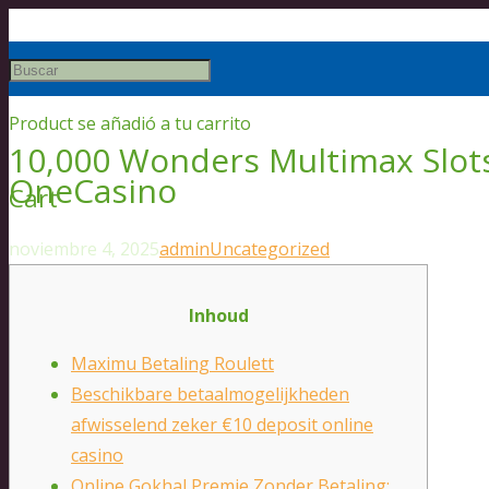
Product
se añadió a tu carrito
10,000 Wonders Multimax Slots
OneCasino
Cart
noviembre 4, 2025
admin
Uncategorized
Inhoud
Maximu Betaling Roulett
Beschikbare betaalmogelijkheden
afwisselend zeker €10 deposit online
casino
Online Gokhal Premie Zonder Betaling: