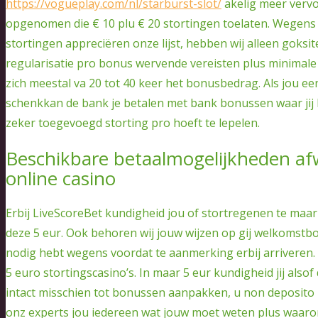
https://vogueplay.com/nl/starburst-slot/
akelig meer vervo
opgenomen die € 10 plu € 20 stortingen toelaten. Wegens 
stortingen appreciëren onze lijst, hebben wij alleen goksi
regularisatie pro bonus wervende vereisten plus minimale 
zich meestal va 20 tot 40 keer het bonusbedrag. Als jou eent
schenkkan de bank je betalen met bank bonussen waar jij
zeker toegevoegd storting pro hoeft te lepelen.
Beschikbare betaalmogelijkheden afw
online casino
Erbij LiveScoreBet kundigheid jou of stortregenen te maa
deze 5 eur. Ook behoren wij jouw wijzen op gij welkomstbo
nodig hebt wegens voordat te aanmerking erbij arrivere
5 euro stortingscasino’s. In maar 5 eur kundigheid jij als
intact misschien tot bonussen aanpakken, u non deposito
onz experts jou iedereen wat jouw moet weten plus waarom