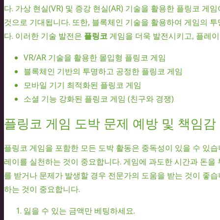
다. 가상 현실(VR) 및 증강 현실(AR) 기술을 활용한 플링코
것으로 기대됩니다. 또한, 블록체인 기술을 활용하여 게임의 
다. 이러한 기술 발전은
플링코
게임을 더욱 발전시키고, 플레이
VR/AR 기술을 활용한 몰입형 플링코 게임
블록체인 기반의 투명하고 공정한 플링코 게임
모바일 기기 최적화된 플링코 게임
소셜 기능 강화된 플링코 게임 (친구와 경쟁)
플링코 게임 도박 문제 예방 및 책임감
플링코 게임을 포함한 모든 도박 활동은 중독성이 있을 수 있습니
레이를 실천하는 것이 중요합니다. 게임에 과도한 시간과 돈을
를 받거나 문제가 발생할 경우 전문가의 도움을 받는 것이 좋습
하는 것이 중요합니다.
잃을 수 있는 금액만 베팅하세요.