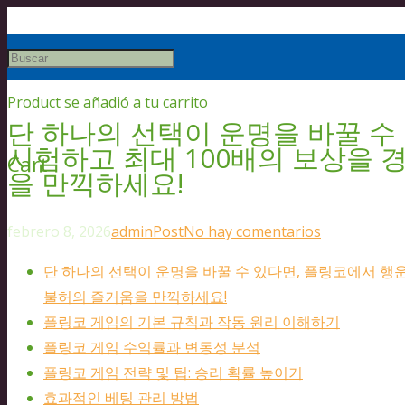
Product
se añadió a tu carrito
단 하나의 선택이 운명을 바꿀 수
시험하고 최대 100배의 보상을
Cart
을 만끽하세요!
febrero 8, 2026
admin
Post
No hay comentarios
단 하나의 선택이 운명을 바꿀 수 있다면, 플링코에서 행
불허의 즐거움을 만끽하세요!
플링코 게임의 기본 규칙과 작동 원리 이해하기
플링코 게임 수익률과 변동성 분석
플링코 게임 전략 및 팁: 승리 확률 높이기
효과적인 베팅 관리 방법