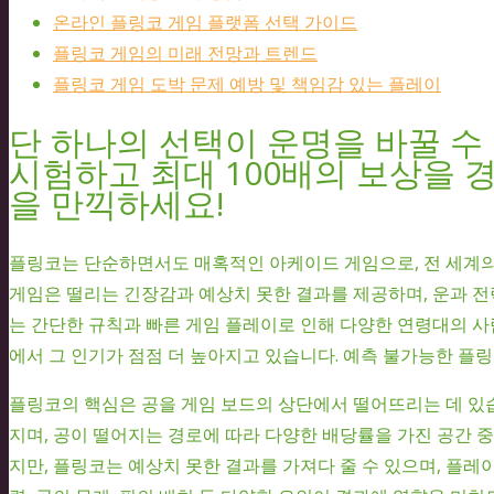
온라인 플링코 게임 플랫폼 선택 가이드
플링코 게임의 미래 전망과 트렌드
플링코 게임 도박 문제 예방 및 책임감 있는 플레이
단 하나의 선택이 운명을 바꿀 수
시험하고 최대 100배의 보상을
을 만끽하세요!
플링코는 단순하면서도 매혹적인 아케이드 게임으로, 전 세계
게임은 떨리는 긴장감과 예상치 못한 결과를 제공하며, 운과 
는 간단한 규칙과 빠른 게임 플레이로 인해 다양한 연령대의 사
에서 그 인기가 점점 더 높아지고 있습니다. 예측 불가능한 플
플링코의 핵심은 공을 게임 보드의 상단에서 떨어뜨리는 데 있습
지며, 공이 떨어지는 경로에 따라 다양한 배당률을 가진 공간 
지만, 플링코는 예상치 못한 결과를 가져다 줄 수 있으며, 플레