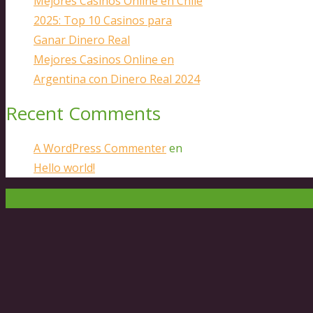
Mejores Casinos Online en Chile
2025: Top 10 Casinos para
Ganar Dinero Real
Mejores Casinos Online en
Argentina con Dinero Real 2024
Recent Comments
A WordPress Commenter
en
Hello world!