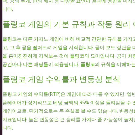
력, 공의 무게, 핀의 배치 등 다양한 요인이 결과에 영향을 미
니다.
플링코 게임의 기본 규칙과 작동 원리
플링코는 다른 카지노 게임에 비해 비교적 간단한 규칙을 가지
고, 그 후 공을 떨어뜨려 게임을 시작합니다. 공이 보드 상단을
을 흥미진진하게 지켜보는 것이 플링코의 묘미입니다. 공이 최
공간마다 다른 배당률이 적용됩니다.
플링코
의 규칙을 이해하는
플링코 게임 수익률과 변동성 분석
플링코 게임의 수익률(RTP)은 게임에 따라 다를 수 있지만, 일
플레이어가 장기적으로 베팅 금액의 95% 이상을 돌려받을 수
게임이므로, 단기적으로는 큰 손실을 볼 수도 있습니다. 변동
지표입니다. 높은 변동성은 큰 승리를 가져다 줄 가능성이 높지만
니다.