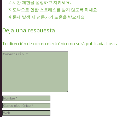
시간 제한을 설정하고 지키세요.
도박으로 인한 스트레스를 받지 않도록 하세요.
문제 발생 시 전문가의 도움을 받으세요.
Deja una respuesta
Tu dirección de correo electrónico no será publicada.
Los c