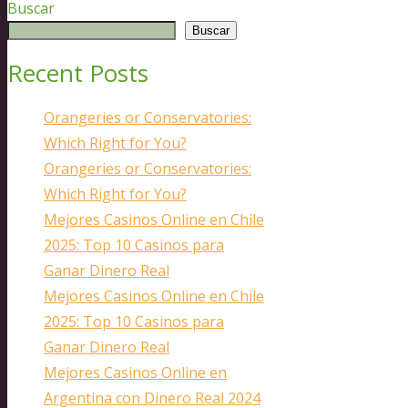
Buscar
Buscar
Recent Posts
Orangeries or Conservatories:
Which Right for You?
Orangeries or Conservatories:
Which Right for You?
Mejores Casinos Online en Chile
2025: Top 10 Casinos para
Ganar Dinero Real
Mejores Casinos Online en Chile
2025: Top 10 Casinos para
Ganar Dinero Real
Mejores Casinos Online en
Argentina con Dinero Real 2024