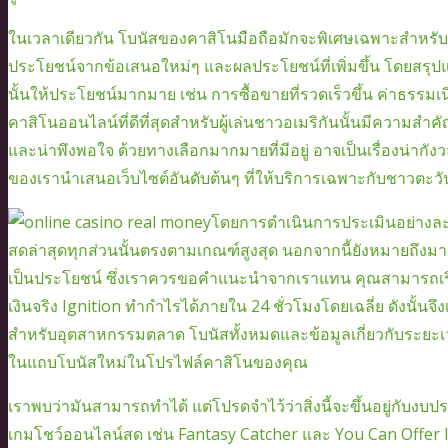
ในเวลาเดียวกัน โบนัสของคาสิโนมือถือมักจะพิเศษเฉพาะสำหรับผู
ประโยชน์จากข้อเสนอใหม่ๆ และผลประโยชน์ที่เพิ่มขึ้น โดยสรุป
นั้นให้ประโยชน์มากมาย เช่น การซื้อขายที่รวดเร็วขึ้น ค่าธรรมเน
คาสิโนออนไลน์ที่ดีที่สุดสำหรับผู้เล่นชาวอเมริกันนั้นมีความ
และน่าพึงพอใจ ด้วยทางเลือกมากมายที่มีอยู่ อาจเป็นเรื่องน่ากัง
ของเรานำเสนอเว็บไซต์อันดับต้นๆ ที่ให้บริการเฉพาะกับชาวตะว
โดยการดำเนินการประเมินอย่างละเ
สดล่าสุดทุกส่วนนั้นตรงตามเกณฑ์สูงสุด นอกจากนี้ยังหมายถึงมา
เป็นประโยชน์ ซึ่งเราควรขอคำแนะนำจากเราแทน คุณสามารถเริ่ม
เงินจริง Ignition ทำกำไรได้ภายใน 24 ชั่วโมงโดยเฉลี่ย ดังนั้นจึง
สำหรับอุตสาหกรรมตลาด โบนัสทั้งหมดและข้อมูลเกี่ยวกับระยะเวล
ในแถบโบนัสใหม่ในโปรไฟล์คาสิโนของคุณ
เราพบว่ามันสามารถทำได้ แต่โปรดจำไว้ว่าสิ่งนี้จะขึ้นอยู่
เกมโชว์ออนไลน์สด เช่น Fantasy Catcher และ You Can Offe