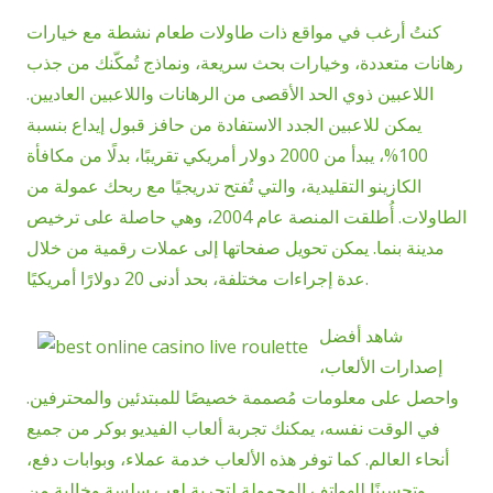
كنتُ أرغب في مواقع ذات طاولات طعام نشطة مع خيارات
رهانات متعددة، وخيارات بحث سريعة، ونماذج تُمكّنك من جذب
اللاعبين ذوي الحد الأقصى من الرهانات واللاعبين العاديين.
يمكن للاعبين الجدد الاستفادة من حافز قبول إيداع بنسبة
100%، يبدأ من 2000 دولار أمريكي تقريبًا، بدلًا من مكافأة
الكازينو التقليدية، والتي تُفتح تدريجيًا مع ربحك عمولة من
الطاولات. أُطلقت المنصة عام 2004، وهي حاصلة على ترخيص
مدينة بنما. يمكن تحويل صفحاتها إلى عملات رقمية من خلال
عدة إجراءات مختلفة، بحد أدنى 20 دولارًا أمريكيًا.
شاهد أفضل
إصدارات الألعاب،
واحصل على معلومات مُصممة خصيصًا للمبتدئين والمحترفين.
في الوقت نفسه، يمكنك تجربة ألعاب الفيديو بوكر من جميع
أنحاء العالم. كما توفر هذه الألعاب خدمة عملاء، وبوابات دفع،
وتحسينًا للهواتف المحمولة لتجربة لعب سلسة وخالية من