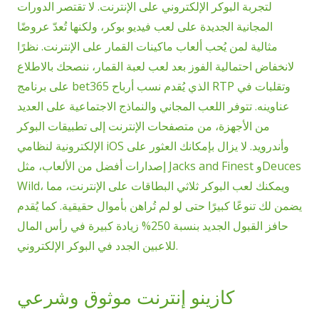
لتجربة البوكر الإلكتروني على الإنترنت. لا تقتصر الدورات
المجانية الجديدة على لعب فيديو بوكر، ولكنها تُعدّ عروضًا
مثالية لمن يُحب ألعاب ماكينات القمار على الإنترنت. نظرًا
لانخفاض احتمالية الفوز بعد لعب لعبة القمار، ننصحك بالاطلاع
على برنامج bet365 الذي يُقدم نسب أرباح RTP وتقلبات في
عناوينه. تتوفر اللعب المجاني والنماذج الاجتماعية على العديد
من الأجهزة، من متصفحات الإنترنت إلى تطبيقات البوكر
الإلكترونية لنظامي iOS وأندرويد. لا يزال بإمكانك العثور على
إصدارات أفضل من الألعاب، مثل Jacks and Finest وDeuces
Wild، ويمكنك لعب البوكر ثلاثي البطاقات على الإنترنت، مما
يضمن لك تنوعًا كبيرًا حتى لو لم تُراهن بأموال حقيقية. كما يُقدم
حافز القبول الجديد بنسبة 250% زيادة كبيرة في رأس المال
للاعبين الجدد في البوكر الإلكتروني.
كازينو إنترنت موثوق وشرعي