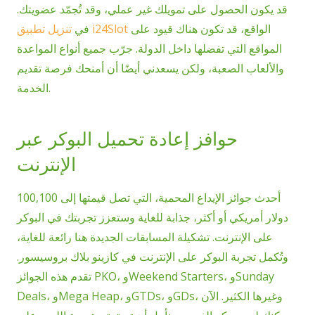
قد يكون الحصول على تمويلك غير عملي، وقد تُجمّد عضويتك.
الواقع، قد تكون هناك قيود على
تنزيل تطبيق i24Slot
في
المواقع التي تفضلها داخل الدولة. جرّب جميع أنواع المواعدة
والألعاب الصعبة، ولكن يسعدني أيضًا أن أمنحك فرصة تقديم
الخدمة.
حوافز إعادة تحميل البوكر عبر
الإنترنت
أحدث جوائز الإيداع المحمية، التي تصل قيمتها إلى 100,100
دولار أمريكي أو أكثر، جذابة للغاية وستعزز تجربتك في البوكر
على الإنترنت.
تشكيلة المسابقات الجديدة هنا رائعة للغاية،
وتُكمل تجربة البوكر على الإنترنت في كازينو بلاك بروسيسور.
تقدم هذه الجوائز PKO، وWeekend Starters، وSunday
Deals، وMega Heap، وGTDs، وGDs، وغيرها الكثير. الآن