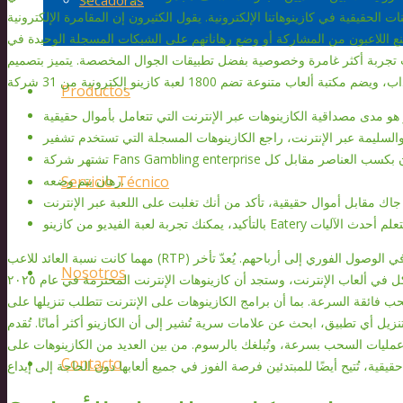
Secadoras
الحقيقية في كازينوهاتنا الإلكترونية. يقول الكثيرون إن المقامرة الإلكترونية
ُمنع اللاعبون من المشاركة أو وضع رهاناتهم على الشبكات المسجلة الوحيدة في
يقات تجربة أكثر غامرة وخصوصية بفضل تطبيقات الجوال المخصصة. يتميز بتصميم
Productos
تشتهر شركة Fans Gambling enterprise بنظام الولاء المبتكر لمعدات الفريق، حيث يقوم المحترفون بكسب العناصر مقابل كل
Servicio Técnico
رهان يتم وضعه.
مهما كانت نسبة العائد للاعب (RTP) عالية، يرغب اللاعبون في الوصول الفوري إلى أرباحهم. يُعدّ تأخر
Nosotros
السداد من أكبر المشاكل في ألعاب الإنترنت، وستجد أن كازينوهات الإنترنت المحترمة في عام ٢٠٢٥
ب فائقة السرعة. بما أن برامج الكازينوهات على الإنترنت تتطلب تنزيلها على
ل أي تطبيق، ابحث عن علامات سرية تُشير إلى أن الكازينو أكثر أمانًا. تُقدم
لج عمليات السحب بسرعة، وتُبلغك بالرسوم. من بين العديد من الكازينوهات على
Contacto