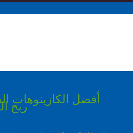
أفضل الكازينوهات الش
ربح الم