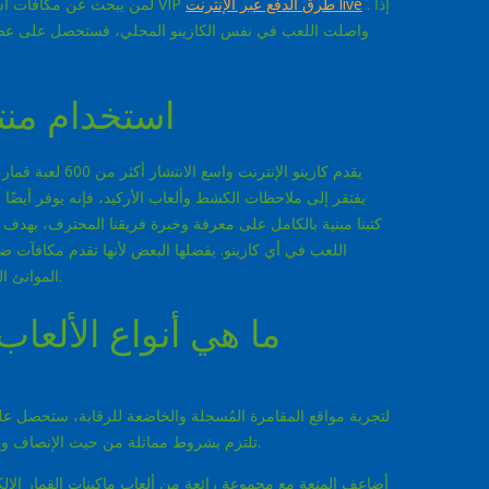
. إذا
طرق الدفع عبر الإنترنت live
لمن يبحث عن مكافآت استرداد نقدي، يُنصح بالاشتراك في كازينو إلكتروني يقدم خدمة عملاء أو برنامج VIP
واصلت اللعب في نفس الكازينو المحلي، فستحصل على عض
استخدام منت
يقدم كازينو الإن
يفتقر إلى ملاحظات الكشط وألعاب الأركيد، فإنه يوفر أيضًا
كتبنا مبنية بالكامل على معرفة وخبرة فريقنا المحترف، بهدف ت
اللعب في أي كازينو. يفضلها البعض لأنها تقدم مكافآت ضخ
الموانئ التجربة لأنها ممتعة، وهي من أكثر ألعاب الكازينو أمانًا التي يمكن للطلاب تعلمها.
ما هي أنواع الألعاب
لتجربة مواقع المقامرة المُسجلة والخاضعة للرقابة، ستحصل على
تلتزم بشروط مماثلة من حيث الإنصاف والشفافية. تعرف على معايير الرهان، وقيود الألعاب، وقيود الحد الأقصى للرهان.