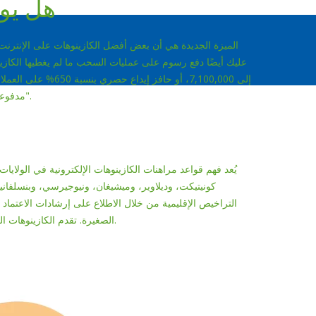
هل يوج
الميزة الجديدة هي أن بعض أفضل الكازينوهات على الإنترنت ال
إلى 7,100,000، أو ح
مدفوعات يوم الدفع، و"هوس الدورات المجانية" بنسبة 100%، و"جنون منتصف اليوم".
يُعد فهم قواعد مراهنات الكازينوهات الإلكترونية في الولايات ال
كونيتيكت، وديلاوير، وميشيغان، ونيوجيرسي، وبنسلفانيا
التراخيص الإقليمية من خلال الاطلاع على إرشادات الاعتماد
الصغيرة. تقدم الكازينوهات القانونية طرقًا مختلفة للإيداع والسحب، مع التركيز على أمان المعاملات وقيمتها.