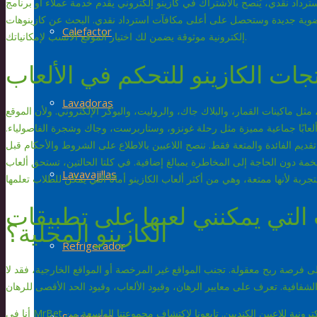
وية جديدة وستحصل على أعلى مكافآت استرداد نقدي.
البحث عن كازينوهات
Calefactor
إلكترونية موثوقة يضمن لك اختيار الموقع الأنسب لإمكانياتك.
جات الكازينو للتحكم في الألعاب
Lavadoras
ترنت واسع الانتشار أكثر من 600 لعبة قمار، مثل ماكينات القمار، والبلاك جاك، والروليت، والبوكر الإلكتروني. ولأن الموقع
 ألعابًا جماعية مميزة مثل رحلة غونزو، وستاربرست، وجاك وشجرة الفاصولياء.
قديم الفائدة والمتعة فقط. ننصح اللاعبين بالاطلاع على الشروط والأحكام قبل
مة دون الحاجة إلى المخاطرة بمبالغ إضافية. في كلتا الحالتين، تستحق ألعاب
Lavavajillas
 التي يمكنني لعبها على تطبيقات
الكازينو المحلية؟
Refrigerador
 فرصة ربح معقولة. تجنب المواقع غير المرخصة أو المواقع الخارجية، فقد لا
أنا في MrBet أضاعف المتعة مع مجموعة رائعة من ألعاب ماكينات القمار الإلكترونية للاعبين الكنديين. تابعونا لاكتشاف مجموعتنا الواسعة من