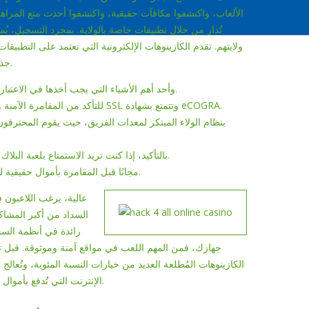
الألعاب، واكتشفوا مكافآت حقيقية، واكتشفوا أحدث متع المراهنات 
تُدار من خلال تطبيقات خاصة بالولاية. بمجرد التسجيل، ي
ولايتهم. تقدم الكازينوهات الإلكترونية التي تعتمد على التطب
جذاب، ويضم مكتبة ألعاب متنوعة تضم 1800 لعبة كازينو إلكترونية من 31 شركة.
وأحد أهم الأشياء التي يجب أخذها في الاعتبار هو مدى مصداقية الكازينوهات عبر الإنترنت التي تتعامل بأموال حقيقية.
للتأكد من المقامرة الآمنة والسليمة عبر الإنترنت، راجع الكازينوهات المسجلة التي تستخدم تشفير SSL وتتمتع بشهادة eCOGRA.
بالتأكيد، إذا كنت تريد الاستمتاع بلعبة البلاك جاك مقابل أموال حقيقية، تأكد من أنك تغلبت على اللعبة عبر الإنترنت.
بالتأكيد، يمكنك تجربة لعبة الفيديو من كازينو Eatery مجانًا قبل المقامرة بأموال حقيقية لتعلم أحدث الآليات.
رائدة في أنظمة السح
جهازك، فمن المهم اللعب في مواقع آمنة وموثوقة. قبل تنزي
الكازينوهات المُطلعة العديد من خيارات النسبة المئوية، وتُعا
الإنترنت التي تُدفع بأموال حقيقية، تُتيح أيضًا للمبتدئين فرصة الفوز في جميع ألعابها دون الحاجة إلى إيداع.