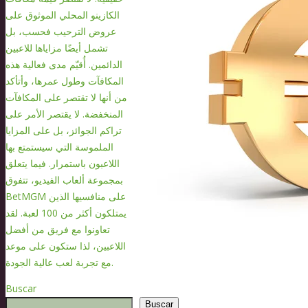
الكازينو المحلي الموثوق على
عروض الترحيب فحسب، بل
تشمل أيضًا مزاياها للاعبين
الدائمين. أُقيّم مدى فعالية هذه
المكافآت وطول عمرها، وأتأكد
من أنها لا تقتصر على المكافآت
المنخفضة. لا يقتصر الأمر على
تراكم الجوائز، بل على المزايا
الملموسة التي سيستمتع بها
اللاعبون باستمرار. فيما يتعلق
بمجموعة ألعاب الفيديو، تتفوق
BetMGM على منافسيها الذين
يمتلكون أكثر من 100 لعبة. لقد
تعاونوا مع فريق من أفضل
اللاعبين، لذا ستكون على موعد
مع تجربة لعب عالية الجودة.
Buscar
Buscar